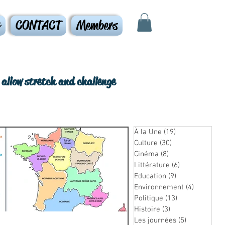
r
CONTACT
Members
o allow stretch and challenge
À la Une
(19)
19 posts
Culture
(30)
30 posts
Cinéma
(8)
8 posts
Littérature
(6)
6 posts
Education
(9)
9 posts
Environnement
(4)
4 posts
Politique
(13)
13 posts
Histoire
(3)
3 posts
Les journées
(5)
5 posts