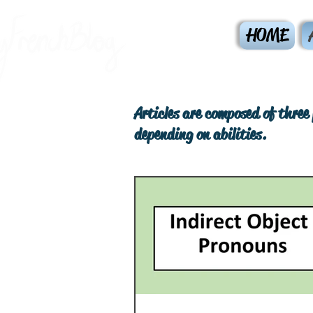
HOME
Articles are composed of three 
depending on abilities.