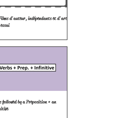
Films d'auteur, indépendants et d'art
'essai
s followed by a Preposition + an
nitive