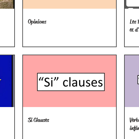
Opinions
Les 
et d
Si Clauses
Verb
infi