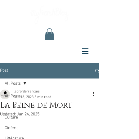
Post
All Posts
laprofdefrancais
All Posts
Dec 18, 2023
3 min read
La Peine de Mort
À la Une
Updated:
Jan 24, 2025
Culture
Cinéma
Littérature