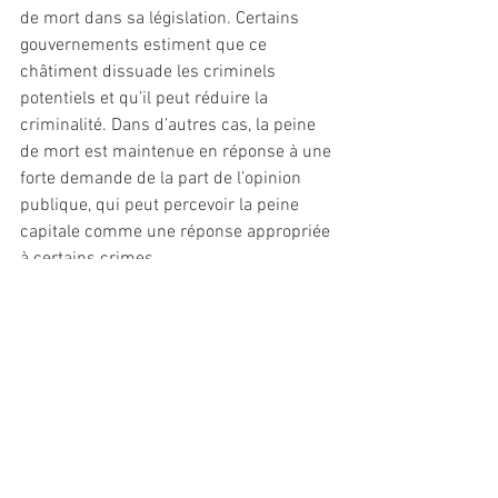
de mort dans sa législation. Certains 
gouvernements estiment que ce 
châtiment dissuade les criminels 
potentiels et qu’il peut réduire la 
criminalité. Dans d’autres cas, la peine 
de mort est maintenue en réponse à une 
forte demande de la part de l’opinion 
publique, qui peut percevoir la peine 
capitale comme une réponse appropriée 
à certains crimes.
Vous pouvez regarder cette vidéo sur 
l'abolition de la peine de mort pour en 
savoir plus
https://www.youtube.com/watch?
v=469LhfAdlFc