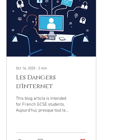
vais à la bibliothèque. J'y vais
tous les jours. I go to the
library. I go there...
Oct 16, 2025
∙
2
min
Les Dangers
d'Internet
This blog article is intended
for French GCSE students.
Aujourd’hui, presque tout le
monde utilise Internet. On
peut écouter de la musique,
regarder des vidéos, faire
ses devoirs, jouer à des jeux