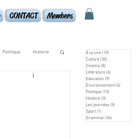
r
CONTACT
Members
Politique
Histoire
À la Une
(19)
19 posts
Culture
(30)
30 posts
Cinéma
(8)
8 posts
Littérature
(6)
6 posts
Education
(9)
9 posts
Environnement
(4)
4 posts
Politique
(13)
13 posts
Histoire
(3)
3 posts
Les journées
(5)
5 posts
Sport
(1)
1 post
Grammar
(34)
34 posts