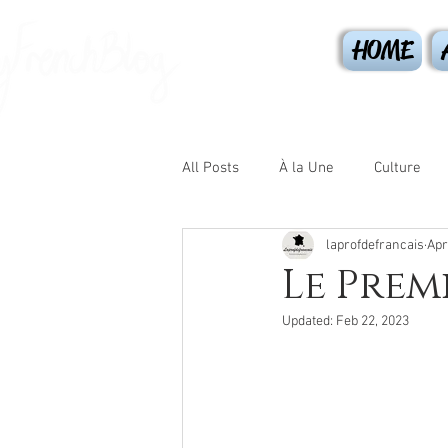
HOME
All Posts
À la Une
Culture
laprofdefrancais
Apr
Les journées
Sport
Gr
Le Prem
Updated:
Feb 22, 2023