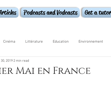
Articles
Podcasts and Vodcasts
Get a tuto
Cinéma
Littérature
Education
Environnement
 30, 2019
2 min read
ammar
ier Mai en France